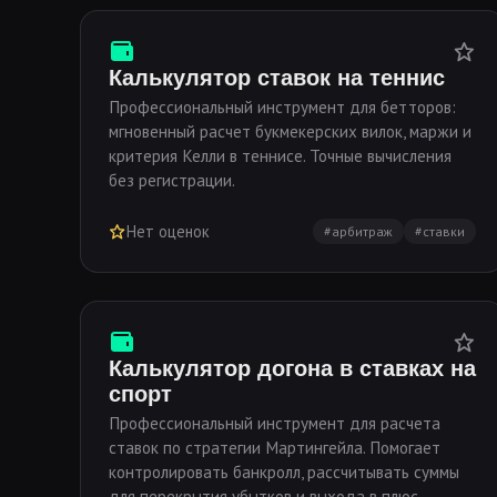
Калькулятор ставок на теннис
Профессиональный инструмент для бетторов:
мгновенный расчет букмекерских вилок, маржи и
критерия Келли в теннисе. Точные вычисления
без регистрации.
Нет оценок
#арбитраж
#ставки
Калькулятор догона в ставках на
спорт
Профессиональный инструмент для расчета
ставок по стратегии Мартингейла. Помогает
контролировать банкролл, рассчитывать суммы
для перекрытия убытков и выхода в плюс.