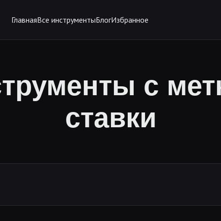
Главная
Все инструменты
Блог
Избранное
трументы с мет
ставки