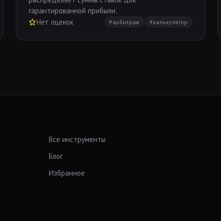
гарантированной прибыли.
Нет оценок
#арбитраж
#калькулятор
Все инструменты
Блог
Избранное