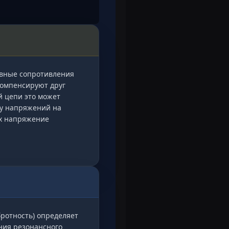
ивные сопротивления
компенсируют друг
й цепи это может
ту напряжений на
х напряжение
бротность) определяет
ния резонансного