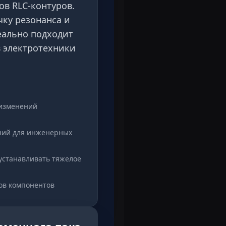
в RLC-контуров.
чку резонанса и
еально подходит
в электротехники
 изменений
ний для инженерных
устанавливать тяжелое
ов компонентов