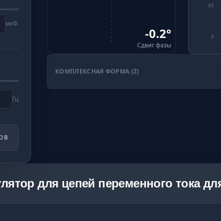
85
мкФ
-0.2
°
0
Сдвиг фазы
КОМПЛЕКСНАЯ ФОРМА (Z)
Гц
ОВ
лятор для цепей переменного тока дл