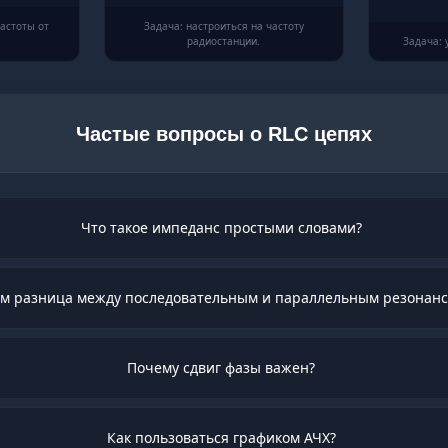
астоты от
Задача: настроиться на частоту
радиостанции.
Задача: 
Частые вопросы о RLC цепях
Что такое импеданс простыми словами?
ем разница между последовательным и параллельным резонан
Почему сдвиг фазы важен?
Как пользоваться графиком АЧХ?