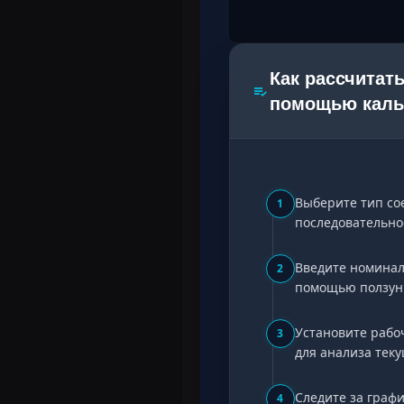
Как рассчитать
помощью каль
Выберите тип со
1
последовательно
Введите номиналы
2
помощью ползунк
Установите рабо
3
для анализа теку
Следите за граф
4