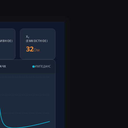
X
C
ТИВНОЕ)
(ЕМКОСТНОЕ)
32
Ом
 АЧХ
ИМПЕДАНС