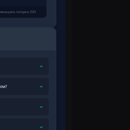
уменьшить потери в ЛЭП.
сом?