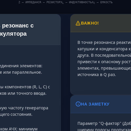
Z — ИМПЕДАНС
R — РЕЗИСТОР
X
— ИНДУКТИВНОСТЬ
X
— ЕМКОСТЬ
L
C
ВАЖНО!
 резонанс с
кулятора
В точке резонанса реакт
катушки и конденсатора 
друга. В последовательно
привести к опасному рос
единения элементов:
элементах, превышающи
е или параллельное.
источника в Q раз.
 компонентов (R, L, C) с
ов или точного ввода.
НА ЗАМЕТКУ
чую частоту генератора
щего состояния.
Параметр "Q-фактор" (До
иком АЧХ: минимум
ширину полосы пропуска