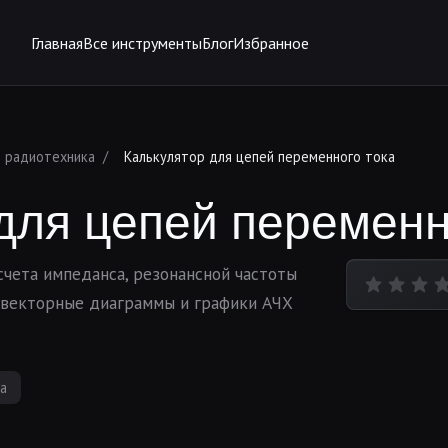
Главная
Все инструменты
Блог
Избранное
и радиотехника
/
Калькулятор для цепей переменного тока
для цепей переменн
чета импеданса, резонансной частоты
т векторные диаграммы и графики АЧХ
а