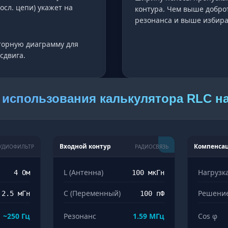
осл. цепи) укажет на
контура. Чем выше доброт
резонанса и выше избира
торную диаграмму для
сдвига.
использования калькулятора RLC на
Входной контур
Компенса
УДИОФИЛЬТР
РАДИОСВЯЗЬ
L (Антенна)
Нагрузк
4 Ом
100 мкГн
C (Переменный)
Решени
2.5 мГн
100 пФ
~250 Гц
Резонанс
1.59 МГц
Cos φ