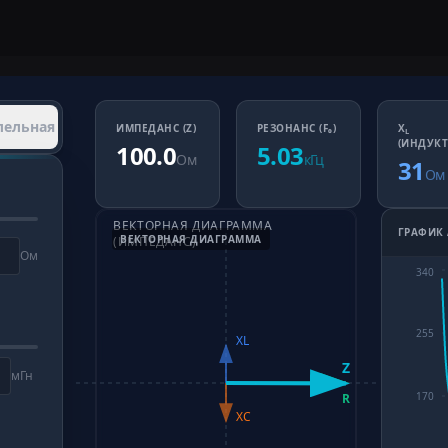
лельная
ИМПЕДАНС (Z)
РЕЗОНАНС (F₀)
X
L
(ИНДУК
100.0
5.03
Ом
кГц
31
Ом
ВЕКТОРНАЯ ДИАГРАММА
ГРАФИК
ВЕКТОРНАЯ ДИАГРАММА
(ИМПЕДАНС)
Ом
340
255
XL
Z
мГн
170
R
XC