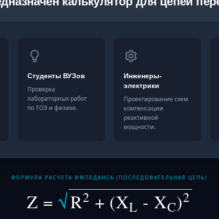
едназначен калькулятор для цепей пер
Студенты ВУЗов
Инженеры-
электрики
Проверка
лабораторных работ
Проектирование схем
по ТОЭ и физике.
компенсации
реактивной
мощности.
ФОРМУЛА РАСЧЕТА ИМПЕДАНСА (ПОСЛЕДОВАТЕЛЬНАЯ ЦЕПЬ)
2
2
Z =
√
R
+ (X
- X
)
L
C