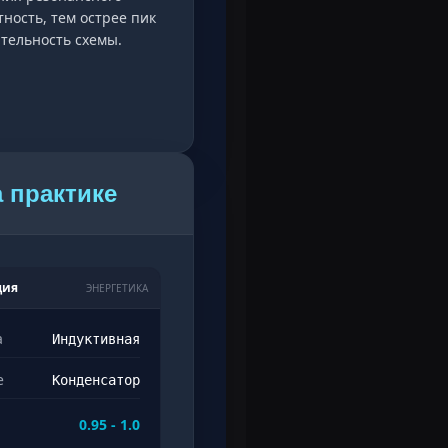
ность, тем острее пик
тельность схемы.
 практике
ция
ЭНЕРГЕТИКА
а
Индуктивная
е
Конденсатор
0.95 - 1.0