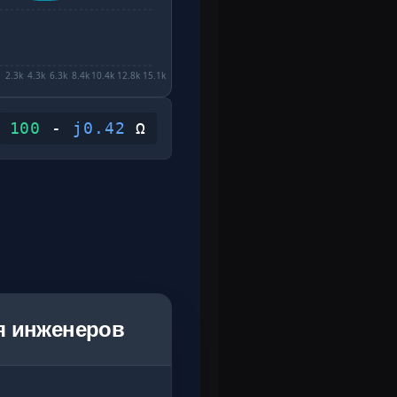
2.3k
4.3k
6.3k
8.4k
10.4k
12.8k
15.1k
100
-
j
0.42
Ω
я инженеров