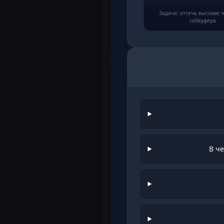
Задача: отсечь высокие ч
сабвуфера.
В ч