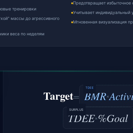
Предотвращает избыточное 
ловые тренировки
Учитывает индивидуальный 
ухой" массы до агрессивного
Мгновенная визуализация п
мики веса по неделям
TDEE
Target
BMR
Activ
=
×
SURPLUS
TDEE
%Goal
×