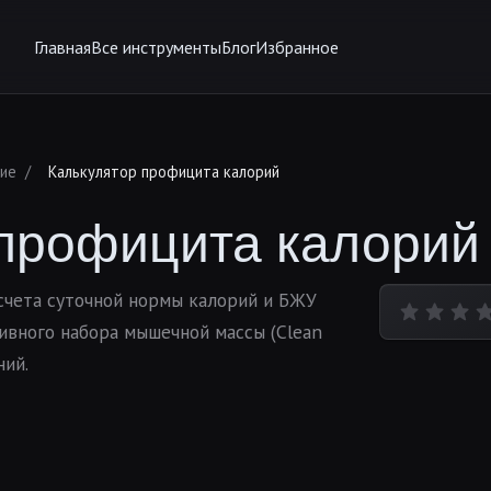
Главная
Все инструменты
Блог
Избранное
ние
/
Калькулятор профицита калорий
 профицита калорий
счета суточной нормы калорий и БЖУ
тивного набора мышечной массы (Clean
ний.