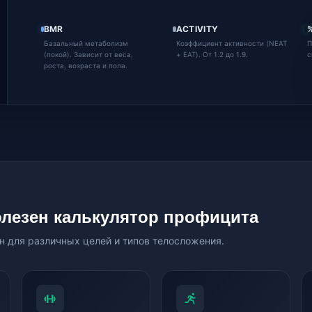
BMR
ACTIVITY
Базальный метаболизм
Коэффициент активности (NEAT
П
(покой). Зависит от веса,
+ EAT). От 1.2 до 1.9.
с
роста, возраста и пола.
олезен калькулятор профицита
 для различных целей и типов телосложения.