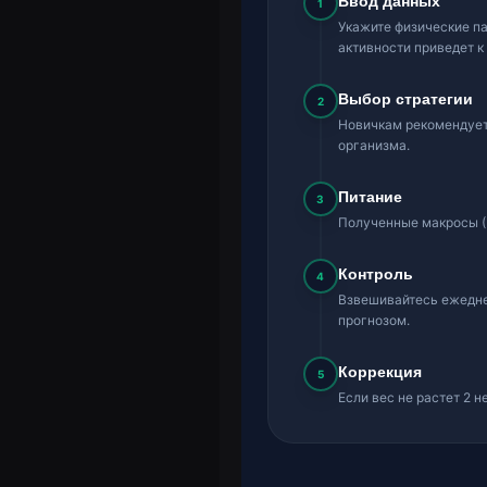
Ввод данных
1
Укажите физические п
активности приведет к
Выбор стратегии
2
Новичкам рекомендуетс
организма.
Питание
3
Полученные макросы (Б
Контроль
4
Взвешивайтесь ежедне
прогнозом.
Коррекция
5
Если вес не растет 2 н