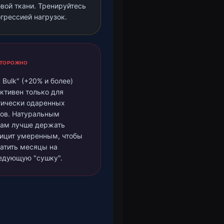
вой ткани. Тренируйтесь
огрессией нагрузок.
ТОРОЖНО
y Bulk" (+20% и более)
ктивен только для
тически одаренных
тов. Натуральным
там лучше держать
ицит умеренным, чтобы
ратить месяцы на
едующую "сушку".