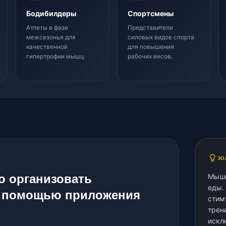
Бодибилдеры
Спортсмены
Атлеты в фазе
Представители
межсезонья для
силовых видов спорта
качественной
для повышения
гипертрофии мышц.
рабочих весов.
ЗО
о организовать
Мышц
еды.
с помощью приложения
стим
трен
искл