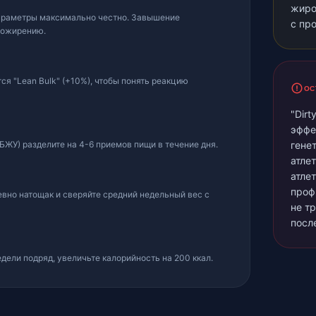
жиро
араметры максимально честно. Завышение
с пр
 ожирению.
я "Lean Bulk" (+10%), чтобы понять реакцию
ОС
"Dirt
эффе
ЖУ) разделите на 4-6 приемов пищи в течение дня.
гене
атле
атле
проф
вно натощак и сверяйте средний недельный вес с
не т
посл
едели подряд, увеличьте калорийность на 200 ккал.