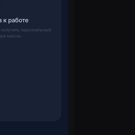
в к работе
 получить персональный
ора массы.