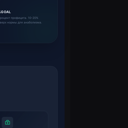
%GOAL
роцент профицита. 10-20%
верх нормы для анаболизма.