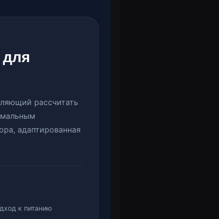
 для
оляющий рассчитать
имальным
ора, адаптированная
дход к питанию