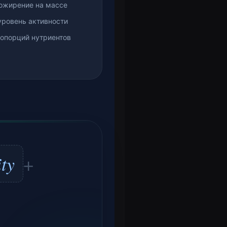
ожирение на массе
уровень активности
ропорций нутриентов
ity
+