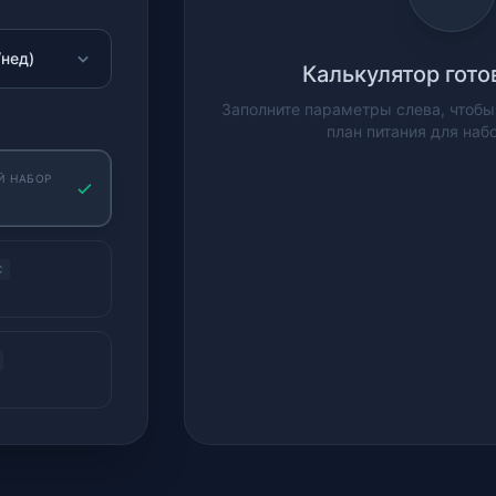
Калькулятор гото
Заполните параметры слева, чтобы
план питания для наб
Й НАБОР
С