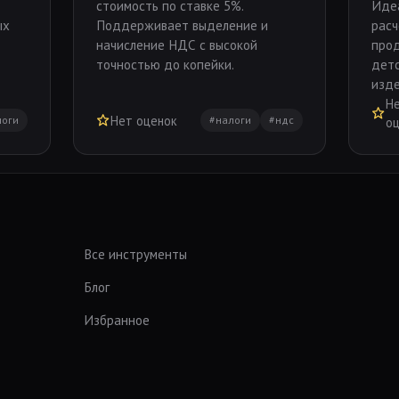
стоимость по ставке 5%.
Иде
ых
Поддерживает выделение и
расч
начисление НДС с высокой
прод
точностью до копейки.
детс
изде
Н
Нет оценок
логи
#налоги
#ндс
о
Все инструменты
Блог
Избранное