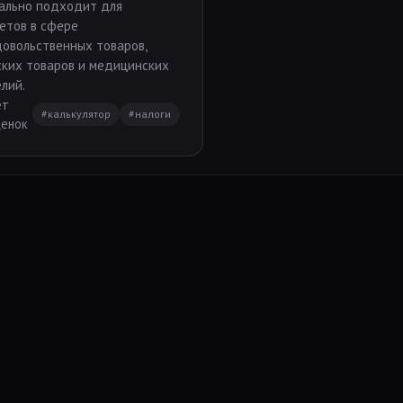
ально подходит для
етов в сфере
овольственных товаров,
ких товаров и медицинских
лий.
ет
#калькулятор
#налоги
ценок