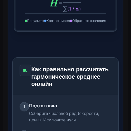
H
=
∑
(1 / xᵢ)
Результат
Кол-во чисел
Обратные значения
Как правильно рассчитать
гармоническое среднее
онлайн
Подготовка
1
Соберите числовой ряд (скорости,
цены). Исключите нули.