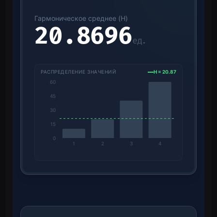
Гармоническое среднее (H)
20.8696
ед.
РАСПРЕДЕЛЕНИЕ ЗНАЧЕНИЙ
H =
20.87
60
45
30
15
0
1
2
3
4