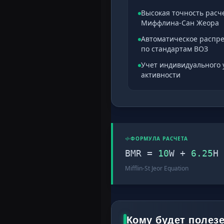
Высокая точность расч
Миффлина-Сан Жеора
Автоматическое распр
по стандартам ВОЗ
Учет индивидуального 
активности
ФОРМУЛА РАСЧЕТА
BMR =
10
W +
6.25
H
Mifflin-St Jeor Equation
Кому будет полез