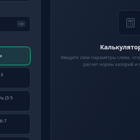
см
Калькулятор
и
Введите свои параметры слева, чт
расчет нормы калорий и 
-3
ь (3-5
6-7