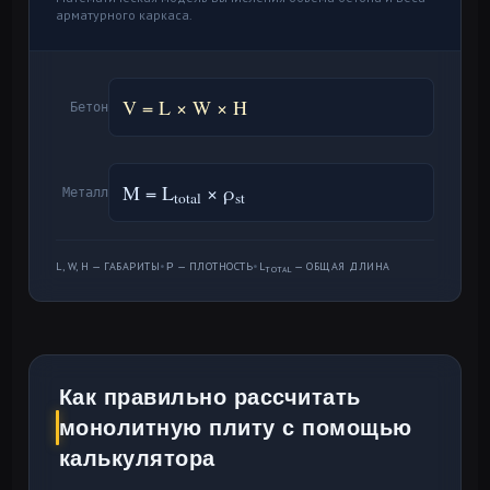
арматурного каркаса.
V = L × W × H
Бетон
M = L
× ρ
Металл
total
st
L, W, H — ГАБАРИТЫ
•
Ρ — ПЛОТНОСТЬ
•
L
— ОБЩАЯ ДЛИНА
TOTAL
Как правильно рассчитать
монолитную плиту с помощью
калькулятора