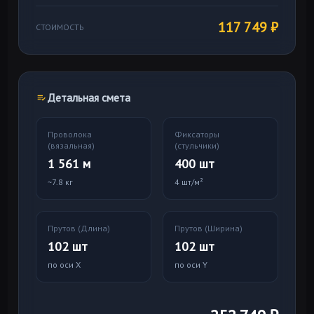
117 749
₽
СТОИМОСТЬ
Детальная смета
Проволока
Фиксаторы
(вязальная)
(стульчики)
1 561
м
400
шт
~
7.8
кг
4 шт/м²
Прутов (Длина)
Прутов (Ширина)
102
шт
102
шт
по оси X
по оси Y