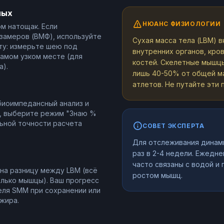
ных
НЮАНС ФИЗИОЛОГИИ
м натощак. Если
замеров (ВМФ), используйте
Сухая масса тела (LBM) 
ту: измерьте шею под
внутренних органов, кров
самом узком месте (для
костей. Скелетные мышц
).
лишь 40-50% от общей ма
атлетов. Не путайте эти 
биоимпедансный анализ и
, выберите режим "Знаю %
ьной точности расчета
СОВЕТ ЭКСПЕРТА
Для отслеживания динам
раз в 2-4 недели. Ежедн
часто связаны с водой и г
на разницу между LBM (всё
ростом мышц.
олько мышцы). Ваш прогресс
еля SMM при сохранении или
жира.