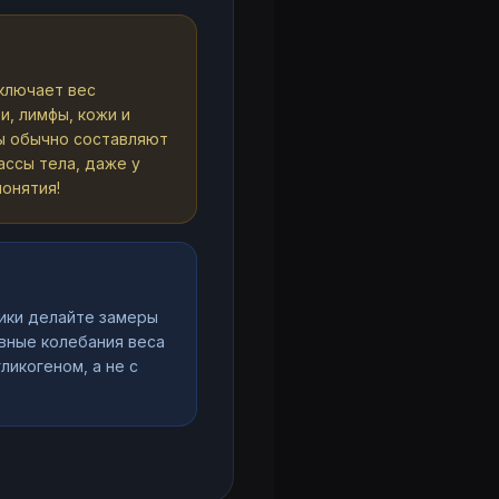
включает вес
и, лимфы, кожи и
ы обычно составляют
ссы тела, даже у
понятия!
ики делайте замеры
евные колебания веса
ликогеном, а не с