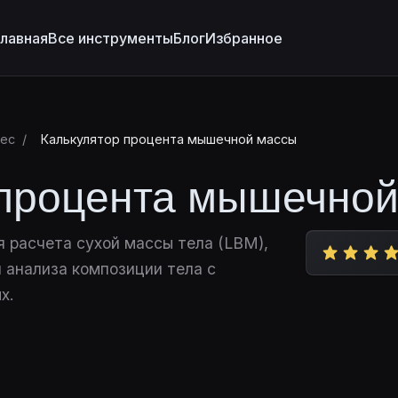
лавная
Все инструменты
Блог
Избранное
нес
/
Калькулятор процента мышечной массы
 процента мышечно
 расчета сухой массы тела (LBM),
 анализа композиции тела с
х.