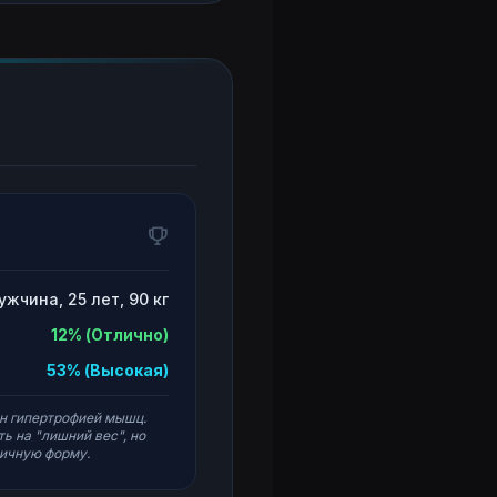
ужчина, 25
лет
, 90 кг
12% (Отлично)
53% (Высокая)
н гипертрофией мышц.
 на "лишний вес", но
личную форму.