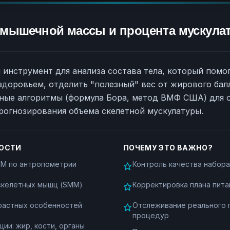
 мышечной массы и процента мускула
инструмент для анализа состава тела, который помо
здоровьем, отделить "полезный" вес от жирового балл
ные алгоритмы (формула Бора, метод ВМФ США) для 
прогнозирования объема скелетной мускулатуры.
ОСТИ
ПОЧЕМУ ЭТО ВАЖНО?
BM по антропометрии
Контроль качества набора
 скелетных мышц (SMM)
Корректировка плана пита
зрастных особенностей
Отслеживание реального 
процедур
ии: жир, кости, органы