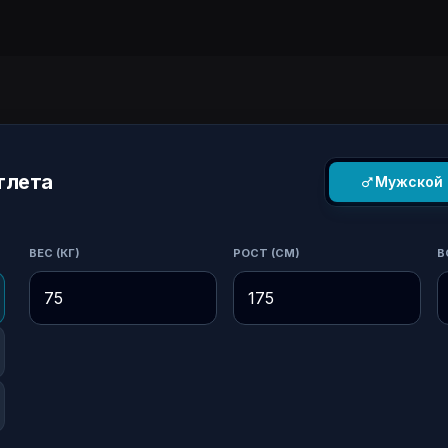
тлета
Мужской
ВЕС (КГ)
РОСТ (СМ)
В