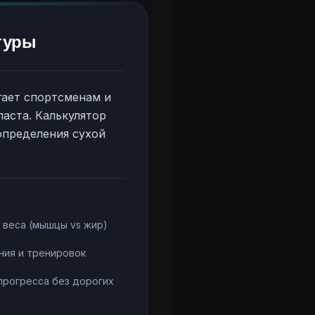
туры
гает спортсменам и
аста. Калькулятор
определения сухой
 веса (мышцы vs жир)
ния и тренировок
прогресса без дорогих