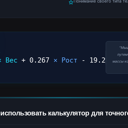
Понимание своего типа т
"Мыш
)
путем
× Вес
+ 0.267
× Рост
- 19.2
массы ко
использовать калькулятор для точног