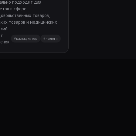
ально подходит для
етов в сфере
овольственных товаров,
ких товаров и медицинских
лий.
ет
#калькулятор
#налоги
ценок