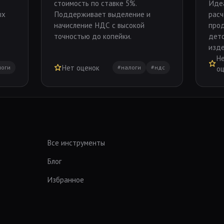
стоимость по ставке 5%.
Иде
ых
Поддерживает выделение и
расч
начисление НДС с высокой
прод
точностью до копейки.
детс
изде
Н
Нет оценок
логи
#налоги
#ндс
о
Все инструменты
Блог
Избранное