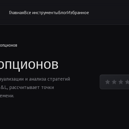
Главная
Все инструменты
Блог
Избранное
 опционов
опционов
уализации и анализа стратегий
&L, рассчитывает точки
емени.