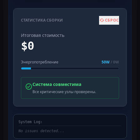
СТАТИСТИКА СБОРКИ
СБРОС
Итоговая стоимость
$
0
Энергопотребление
50
W
/
0
W
Система совместима
Все критические узлы проверены.
System Log:
No issues detected...