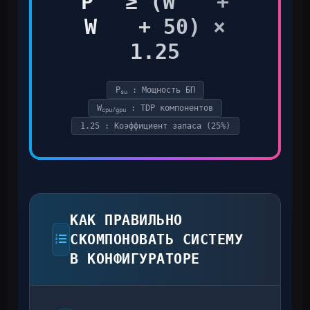
P
≥ (W
+
su
cpu
W
+ 50) ×
gpu
1.25
P
: Мощность БП
su
W
: TDP компонентов
cpu/gpu
1.25 : Коэффициент запаса (25%)
КАК ПРАВИЛЬНО
СКОМПОНОВАТЬ СИСТЕМУ
В КОНФИГУРАТОРЕ