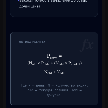
Высокая точность вычислений до сотых
долей цента
fx
ЛОГИКА РАСЧЕТА
P
=
new
(N
× P
) + (N
× P
)
old
old
add
market
N
+ N
old
add
Где P — цена, N — количество акций,
old — текущая позиция, add —
докупка.