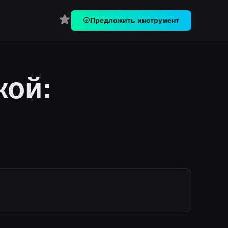
Перейти в Избранное
Предложить инструмент
кой: