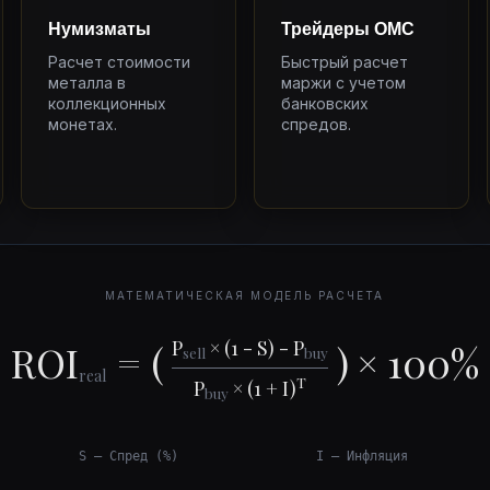
Нумизматы
Трейдеры ОМС
Расчет стоимости
Быстрый расчет
металла в
маржи с учетом
коллекционных
банковских
монетах.
спредов.
МАТЕМАТИЧЕСКАЯ МОДЕЛЬ РАСЧЕТА
P
× (1 - S) - P
ROI
=
(
)
× 100%
sell
buy
real
T
P
× (1 + I)
buy
S — Спред (%)
I — Инфляция