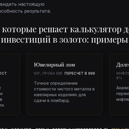
увидеть настоящую
собность результата.
, которые решает
калькулятор 
инвестиций в золото
: примеры
Ювелирный лом
Долг
ОСТ
50Г, ПРОБА 585
ПЕРЕСЧЕТ В 999
ИНФЛ
8%
Точное определение
к
Анализ
стоимости чистого металла в
ки
переи
ювелирных изделиях для
в
инфля
сдачи в ломбард.
и.