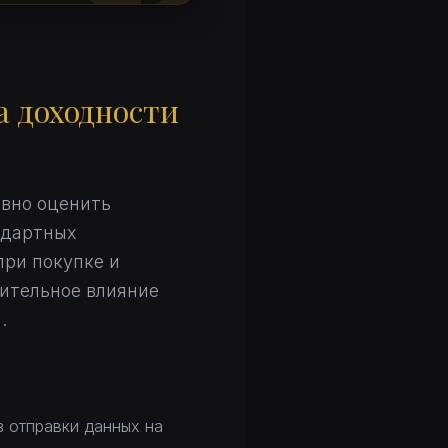
а доходности
ивно оценить
ндартных
при покупке и
шительное влияние
.
 отправки данных на