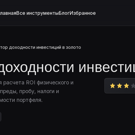
лавная
Все инструменты
Блог
Избранное
ятор доходности инвестиций в золото
доходности инвести
 расчета ROI физического и
преды, пробу, налоги и
мости портфеля.