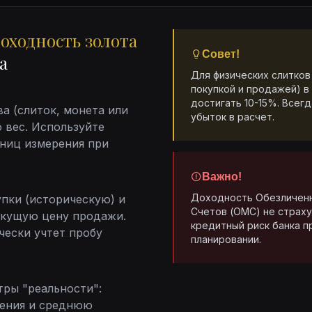
доходность золота
Совет!
а
Для физических слитков
покупкой и продажей) в
достигать 10-15%. Всег
а (слиток, монета или
убыток в расчет.
 вес. Используйте
ниц измерения при
Важно!
Доходность Обезличен
пки (историческую) и
Счетов (ОМС) не страху
кущую цену продажи.
кредитный риск банка 
чески учтет пробу
планировании.
ры "реальности":
дения и среднюю