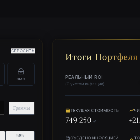
СБРОСИТЬ
Итоги Портфеля
РЕАЛЬНЫЙ ROI
ОМС
(С учетом инфляции)
Граммы
ТЕКУЩАЯ СТОИМОСТЬ
ЧИ
749 250
+
21
₽
585
СЪЕДЕНО ИНФЛЯЦИЕЙ
ТО