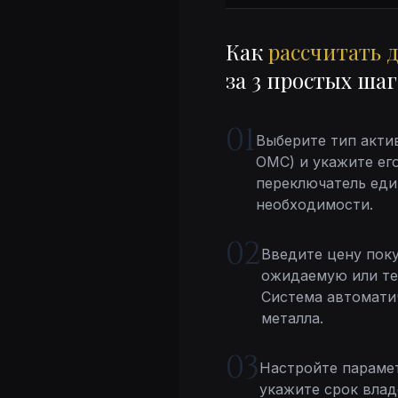
Как
рассчитать 
за 3 простых шаг
01
Выберите тип актив
ОМС) и укажите его
переключатель еди
необходимости.
02
Введите цену поку
ожидаемую или те
Система автомати
металла.
03
Настройте парамет
укажите срок вла