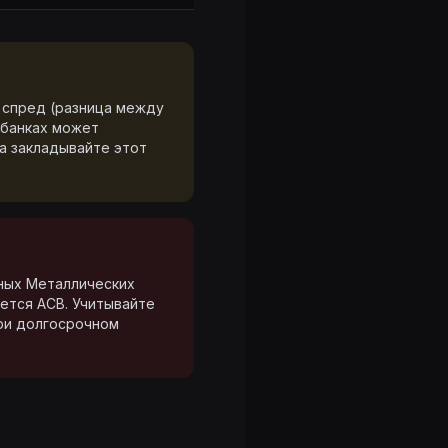
 спред (разница между
 банках может
да закладывайте этот
ных Металлических
ется АСВ. Учитывайте
при долгосрочном