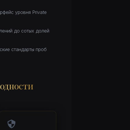
фейс уровня Private
лений до сотых долей
ские стандарты проб
ходности