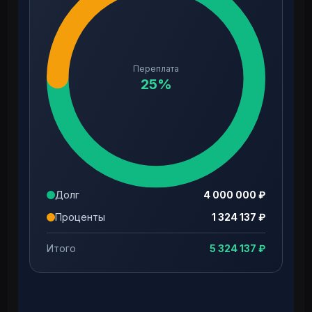
Переплата
25
%
Долг
4 000 000
₽
Проценты
1 324 137
₽
Итого
5 324 137
₽